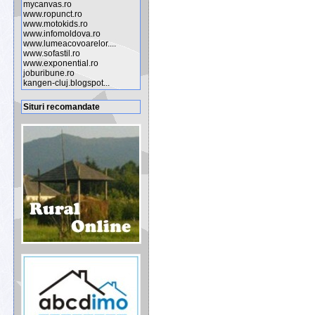
mycanvas.ro
www.ropunct.ro
www.motokids.ro
www.infomoldova.ro
www.lumeacovoarelor....
www.sofastil.ro
www.exponential.ro
joburibune.ro
kangen-cluj.blogspot...
Situri recomandate