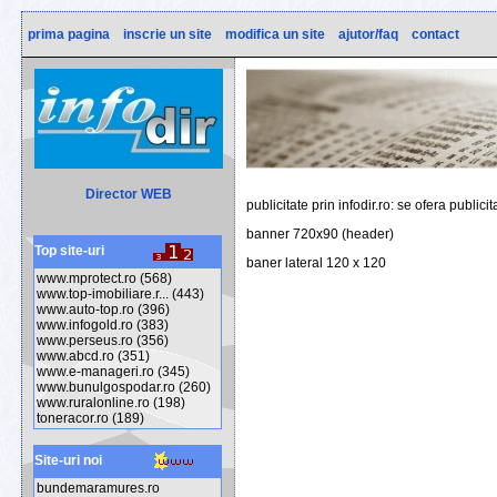
prima pagina
inscrie un site
modifica un site
ajutor/faq
contact
Director WEB
publicitate prin infodir.ro: se ofera publici
banner 720x90 (header)
Top site-uri
baner lateral 120 x 120
www.mprotect.ro (568)
www.top-imobiliare.r... (443)
www.auto-top.ro (396)
www.infogold.ro (383)
www.perseus.ro (356)
www.abcd.ro (351)
www.e-manageri.ro (345)
www.bunulgospodar.ro (260)
www.ruralonline.ro (198)
toneracor.ro (189)
Site-uri noi
bundemaramures.ro