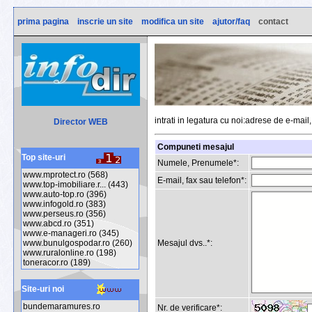
prima pagina
inscrie un site
modifica un site
ajutor/faq
contact
intrati in legatura cu noi:adrese de e-mail,
Director WEB
Compuneti mesajul
Top site-uri
Numele, Prenumele*:
www.mprotect.ro (568)
E-mail, fax sau telefon*:
www.top-imobiliare.r... (443)
www.auto-top.ro (396)
www.infogold.ro (383)
www.perseus.ro (356)
www.abcd.ro (351)
www.e-manageri.ro (345)
Mesajul dvs..*:
www.bunulgospodar.ro (260)
www.ruralonline.ro (198)
toneracor.ro (189)
Site-uri noi
bundemaramures.ro
Nr. de verificare*: