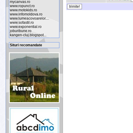
mycanvas.ro
www.ropunct.ro
www.motokids.ro
www.infomoldova.ro
www.lumeacovoarelor....
www.sofastil.ro
www.exponential.ro
joburibune.ro
kangen-cluj.blogspot...
Situri recomandate